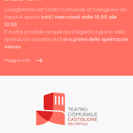
La biglietteria del Teatro Comunale di Castiglione dei
Pepoli è aperta
tutti i mercoledì dalle 10.00 alle
12.00
.
E’ inoltre possibile acquistare il biglietto il giorno dello
spettacolo a partire da
1 ora prima dello spettacolo
stesso
.
Maggiori info