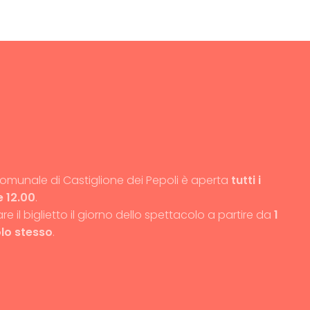
 Comunale di Castiglione dei Pepoli è aperta
tutti i
e 12.00
.
are il biglietto il giorno dello spettacolo a partire da
1
lo stesso
.